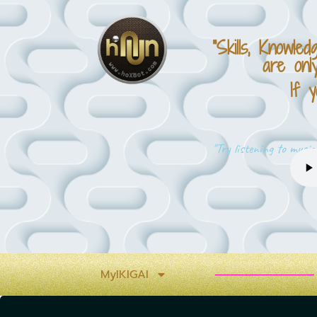
"Skills, Knowled
are only 
If 
"Try listening to musi
MyIKIGAI