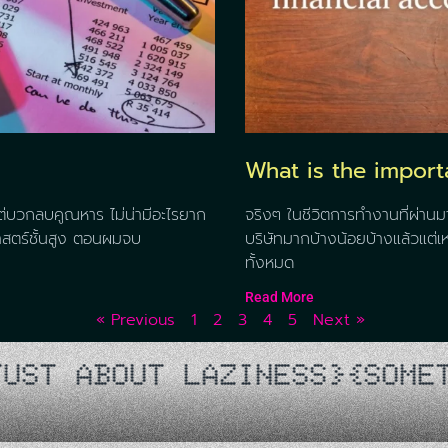
What is the impor
 มีแต่บวกลบคูณหาร ไม่น่ามีอะไรยาก
จริงๆ ในชีวิตการทำงานที่ผ่านมาก
าสตร์ชั้นสูง ตอนผมจบ
บริษัทมากบ้างน้อยบ้างแล้วแต่เห
ทั้งหมด
Read More
« Previous
1
2
3
4
5
Next »
NESS}
{SOMETIMES, YOU HAVE