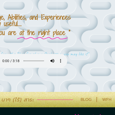
ge, Abilities, and Experiences
useful....
you are
at the right place
"
c from the Thai Symphony Orchestra, you may like it"
นาๆ (ไร้) สาระ
BLOG
WFH